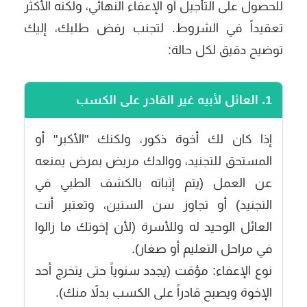
للحصول على التأجيل أو الإعفاء النهائي، ولكنه الأكثر
تعقيداً في الشروط. لتجنب رفض طلبك، إليك
توضيح دقيق لكل حالة:
1. العائل لأبيه غير القادر على الكسب
إذا كان لك أخوة ذكور، ولكنك "الأكبر" أو
المستحق للتجنيد، ووالدك مريض بمرض يمنعه
عن العمل (يتم إثباته بالكشف الطبي في
التجنيد) أو تجاوز سن الستين، وتعتبر أنت
العائل الوحيد له وللأسرة (لأن إخوتك ما زالوا
في مراحل التعليم أو صغار).
نوع الإعفاء:
مؤقت (يجدد سنوياً حتى يتخرج أحد
الإخوة ويصبح قادراً على الكسب بدلاً منك).