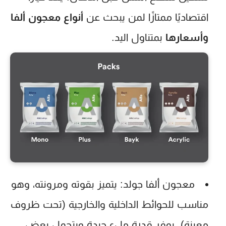
اقتصاديًا ممتازًا لمن يبحث عن
أنواع معجون ألفا
وأسعارها
بمتناول اليد.
معجون ألفا جولد:
يتميز بقوته ومرونته، وهو
مناسب للحوائط الداخلية والخارجية (تحت ظروف
معينة). يوفر قدرة ملء جيدة ويتحمل بعض