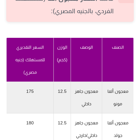
الفردي، بالجنيه المصري):
الصنف
الوصف
الوزن
السعر التقديري
(كجم)
للمستهلك (جنيه
مصري)
معجون ألفا
معجون جاهز
12.5
175
مونو
داخلي
معجون ألفا
معجون جاهز
12.5
180
جولد
داخلي/خارجي