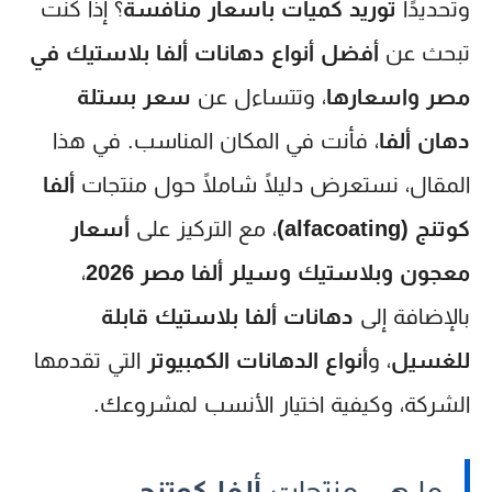
وتحديدًا
توريد كميات بأسعار منافسة
؟ إذا كنت
تبحث عن
أفضل أنواع دهانات ألفا بلاستيك في
مصر واسعارها
، وتتساءل عن
سعر بستلة
دهان ألفا
، فأنت في المكان المناسب. في هذا
المقال، نستعرض دليلًا شاملًا حول منتجات
ألفا
كوتنج (alfacoating)
، مع التركيز على
أسعار
معجون وبلاستيك وسيلر ألفا مصر 2026
،
بالإضافة إلى
دهانات ألفا بلاستيك قابلة
للغسيل
، و
أنواع الدهانات الكمبيوتر
التي تقدمها
الشركة، وكيفية اختيار الأنسب لمشروعك.
ما هي منتجات
ألفا كوتنج