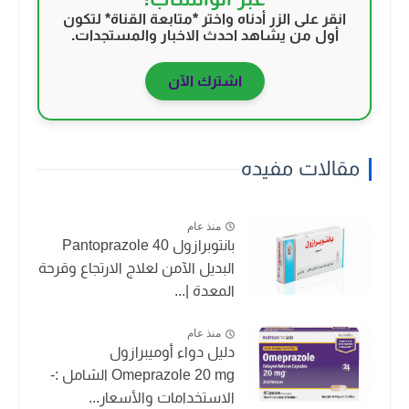
انقر على الزر أدناه واختر *متابعة القناة* لتكون
أول من يشاهد احدث الاخبار والمستجدات.
اشترك الآن
مقالات مفيده
منذ عام
بانتوبرازول Pantoprazole 40
البديل الآمن لعلاج الارتجاع وقرحة
المعدة |...
منذ عام
دليل دواء أوميبرازول
Omeprazole 20 mg الشامل :-
الاستخدامات والأسعار...