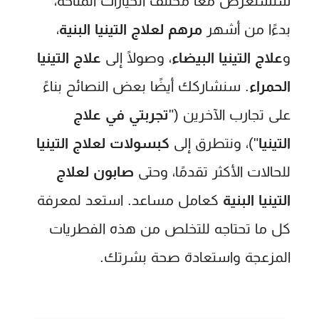
سنستعرض معًا مختلف الخيارات المتاحة،
بدءًا من أشهر
مرهم لعلاج التينيا البنية
،
و
علاج التينيا البيضاء
، وصولًا إلى
علاج التينيا
الحمراء
. سنشاركك أيضًا بعض النصائح بناءً
على تجارب الآخرين ("
تجربتي في علاج
التينيا
")، ونتطرق إلى
كبسولات لعلاج التينيا
للحالات الأكثر تقدمًا، وحتى
صابون لعلاج
التينيا البنية
كعامل مساعد. استعد لمعرفة
كل ما تحتاجه للتخلص من هذه الفطريات
المزعجة واستعادة صحة بشرتك.