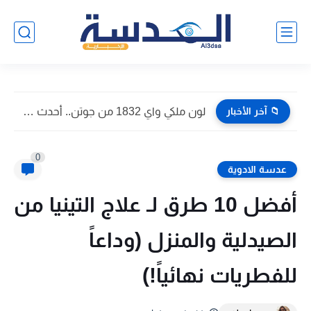
📁 آخر الأخبار
هل مجموعك يكفي؟.. تنسيق الثانوية العامة 2026 في الدقهلية بعد...
0
عدسة الادوية
أفضل 10 طرق لـ علاج التينيا من
الصيدلية والمنزل (وداعاً
للفطريات نهائياً!)