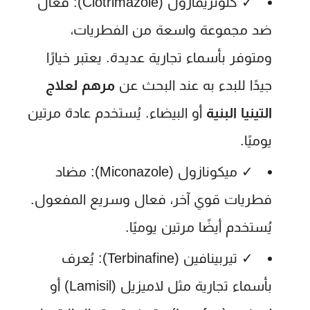
✓
كلوتريمازول (Clotrimazole):
فعال
ضد مجموعة واسعة من الفطريات،
ومتوفر بأسماء تجارية عديدة. يعتبر خيارًا
جيدًا للبدء به عند البحث عن
مرهم لعلاج
التينيا البنية
أو البيضاء. يُستخدم عادة مرتين
يوميًا.
✓
ميكونازول (Miconazole):
مضاد
فطريات قوي آخر، فعال وسريع المفعول.
يُستخدم أيضًا مرتين يوميًا.
✓
تيربينافين (Terbinafine):
يُعرف
بأسماء تجارية مثل لاميزيل (Lamisil) أو