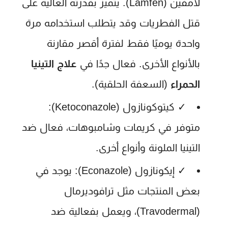
لامفين (Lamfen). يتميز بقدرته العالية على
قتل الفطريات وقد يتطلب استخدامه مرة
واحدة يوميًا فقط لفترة أقصر مقارنة
بالأنواع الأخرى. فعال جدًا في
علاج التينيا
الحمراء
(السعفة الحلقية).
✓
كيتوكونازول (Ketoconazole):
متوفر في كريمات وشامبوهات، فعال ضد
التينيا الملونة وأنواع أخرى.
✓
إيكونازول (Econazole):
يوجد في
بعض المنتجات مثل ترافوديرمال
(Travodermal)، ويعمل بفعالية ضد