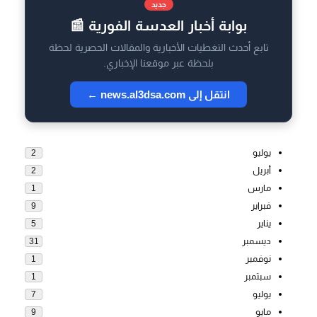
جديد
بوابة أخبار العدسة الفورية 📰
تابع أحدث التغطيات الأخبارية والمقالات الحصرية لحظة
بلحظة عبر موقعنا الإخباري.
انتقل إلى news.al3dsa.com ←
يوليو
2
أبريل
2
مارس
1
فبراير
9
يناير
5
ديسمبر
31
نوفمبر
1
سبتمبر
1
يوليو
7
مايو
9