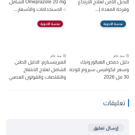
البديل الآمن لعلاج الارتجاع
Omeprazole 20 mg الشامل
وقرحة المعدة |...
:- الاستخدامات والأسعار...
عدسة الادوية
عدسة الادوية
منذ عام
منذ عام
دليل حمض الهيالورونيك
الفيرينسبازم: الدليل الطبي
وسعر ايكوفيس سيروم للوجه
الشامل لعلاج الانتفاخ
30 مل 2026
والتقلصات والقولون العصبي
تعليقات
إرسال تعليق