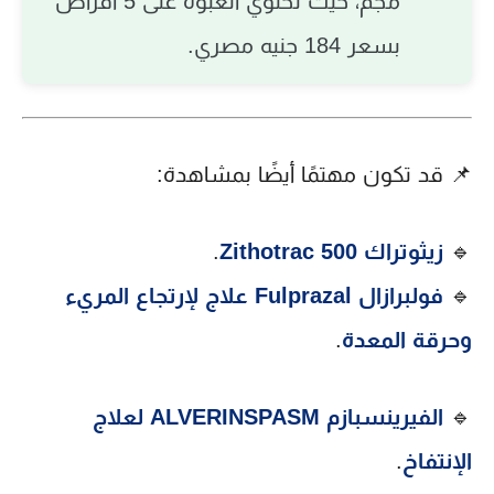
مجم، حيث تحتوي العبوة على 5 أقراص
بسعر 184 جنيه مصري.
📌 قد تكون مهتمًا أيضًا بمشاهدة:
🔹
زيثوتراك Zithotrac 500
.
🔹
فولبرازال Fulprazal علاج لإرتجاع المريء
وحرقة المعدة
.
🔹
الفيرينسبازم ALVERINSPASM لعلاج
الإنتفاخ
.