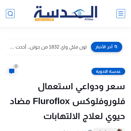
📁 آخر الأخبار
هل مجموعك يكفي؟.. تنسيق الثانوية العامة 2026 في الدقهلية بعد...
0
عدسة الادوية
سعر ودواعي استعمال
فلوروفلوكس Fluroflox مضاد
حيوي لعلاج الالتهابات