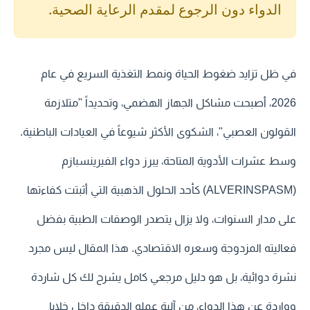
الدواء دون الرجوع لمقدم الرعاية الصحية.
في ظل تزايد ضغوط الحياة ونمط التغذية السريع في عام
2026، أصبحت مشاكل الجهاز الهضمي، وتحديداً "متلازمة
القولون العصبي"، الشكوى الأكثر شيوعاً في العيادات الباطنية.
وسط عشرات الأدوية المتاحة، يبرز
دواء الفيرينسبازم
(ALVERINSPASM)
كأحد الحلول الذهبية التي أثبتت كفاءتها
على مدار السنوات، ولا يزال يتصدر الوصفات الطبية بفضل
فعاليته المزدوجة وسعره الاقتصادي. هذا المقال ليس مجرد
نشرة دوائية، بل هو دليل مرجعي كامل يشرح لك كل شاردة
وواردة عن هذا الدواء، من آلية عمله الدقيقة داخل خلايا