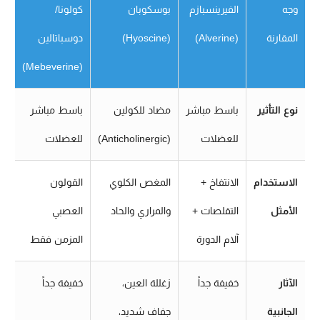
وجه
الفيرينسبازم
بوسكوبان
كولونا/
المقارنة
(Alverine)
(Hyoscine)
دوسباتالين
(Mebeverine)
نوع التأثير
باسط مباشر
مضاد للكولين
باسط مباشر
للعضلات
(Anticholinergic)
للعضلات
الاستخدام
الانتفاخ +
المغص الكلوي
القولون
الأمثل
التقلصات +
والمراري والحاد
العصبي
آلام الدورة
المزمن فقط
الآثار
خفيفة جداً
زغللة العين،
خفيفة جداً
الجانبية
جفاف شديد،