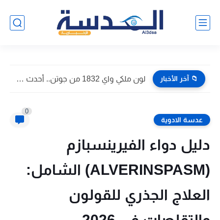
📁 آخر الأخبار
هل مجموعك يكفي؟.. تنسيق الثانوية العامة 2026 في الدقهلية بعد...
0
عدسة الادوية
دليل دواء الفيرينسبازم
(ALVERINSPASM) الشامل:
العلاج الجذري للقولون
والتقلصات في 2026