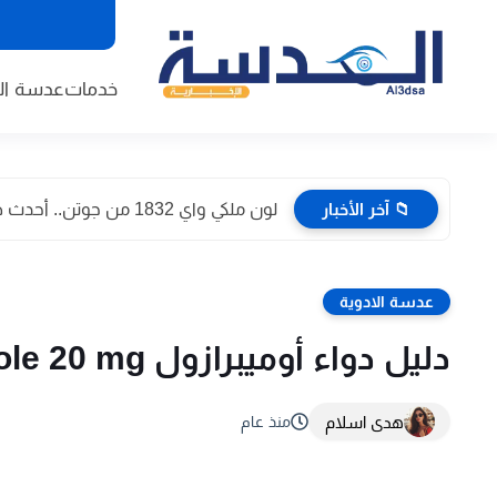
خدمات
عدسة الا
📁 آخر الأخبار
لون ملكي واي 1832 من جوتن.. أحدث صور داخل المنازل...
عدسة الادوية
دليل دواء أوميبرازول Omeprazole 20 mg الشامل :- الاستخدامات والأسعار 2026
هدى اسلام
منذ عام