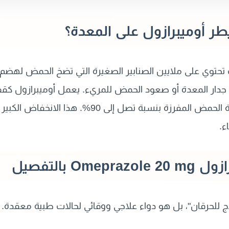
طر أوميبرازول على المعدة؟
 تحتوي على ملايين الصنابير الصغيرة التي تضخ الحمض لهض
ل جدار المعدة أو صعود الحمض للمريء. يعمل أوميبرازول كق
البروتون) بشكل مؤقت، مما يقلل كمية الحمض المفرزة ب
ء.
O بالتفصيل
ج للحرقان"، بل هو دواء علاجي ووقائي لحالات طبية معقدة. إ