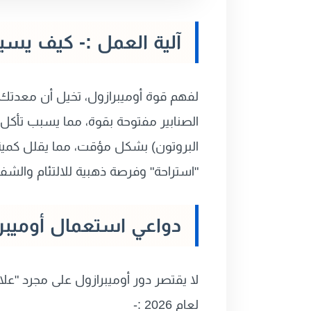
آلية العمل :- كيف يسي
لفهم قوة أوميبرازول، تخيل أن معدتك
الصنابير مفتوحة بقوة، مما يسبب تأك
"استراحة" وفرصة ذهبية للالتئام والشفا
دواعي استعمال أوميبرازول meprazole 20 mg
لا يقتصر دور أوميبرازول على مجرد "علا
لعام 2026 :-