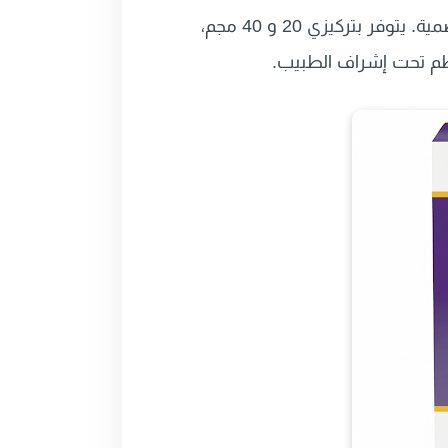
هو دواء فعال لتقليل حموضة المعدة وعلاج ارتجاع المريء والقرحة الهضمية. يتوفر بتركيزي 20 و 40 مجم،
تظم تحت إشراف الطبيب.