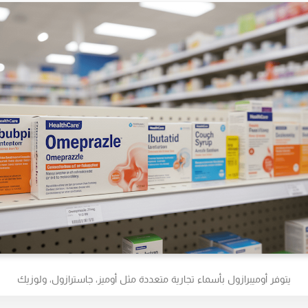
يتوفر أوميبرازول بأسماء تجارية متعددة مثل أوميز، جاسترازول، ولوزيك