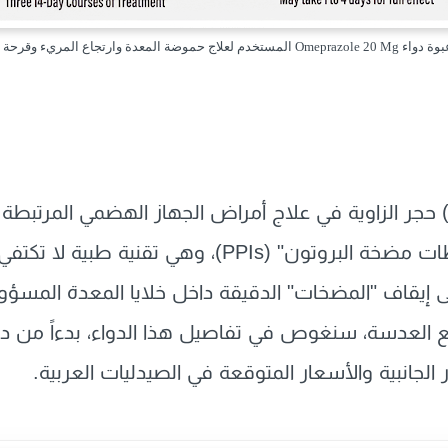
 لعلاج حموضة المعدة وارتجاع المريء وقرحة المعدة.
عد دواء أوميبرازول (Omeprazole) حجر الزاوية في علاج أمراض الجهاز الهضمي
العقار إلى فئة دوائية تُعرف بـ "مثبطات مضخة البروتون"
إيقاف "المضخات" الدقيقة داخل خلايا المعدة المسؤو
دث لعام 2026 عبر موقع العدسة، سنغوص في تفاصيل هذا الدواء، بدءاً
ر الجانبية والأسعار المتوقعة في الصيدليات العربية.