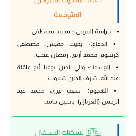
المتوقعة
حراسة المرمى:-
محمد مصطفى.
الدفاع:-
بخيت خميس، مصطفى
كرشوم، محمد أرنق، رمضان عجب.
الوسط:-
والي الدين بوغبا، أبو عاقلة
عبد الله، شرف الدين شيبوب.
الهجوم:-
سيف تيري، محمد عبد
الرحمن (الغربال)، ياسين حامد.
🇸🇳 تشكيلة السنغال