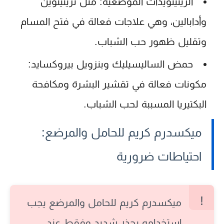
الريتينويدات الموضعية:
مثل تريتينوين
وأدابالين، وهي علاجات فعالة في فتح المسام
وتقليل ظهور حب الشباب.
حمض الساليسيليك وبنزويل بيروكسايد:
مكونات فعالة في تقشير البشرة ومكافحة
البكتيريا المسببة لحب الشباب.
ميكسدرم كريم للحامل والمرضع:
احتياطات ضرورية
ميكسدرم كريم للحامل
والمرضع يجب
استخدامه بحذر شديد وفقط عند