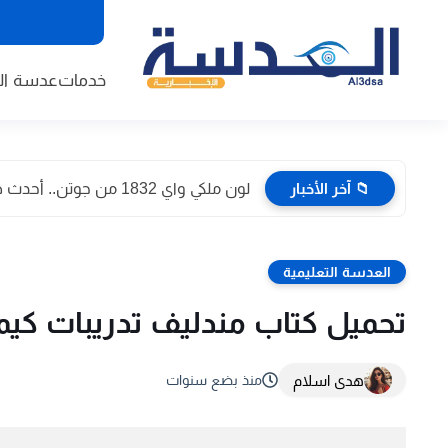
خدمات
عدسة الا
📁 آخر الأخبار
لون ملكي واي 1832 من جوتن.. أحدث صور داخل المنازل...
العدسة التعليمية
تحميل كتاب مندليف تدريبات كيمياء الصف 
هدى اسلام
منذ بضع سنوات