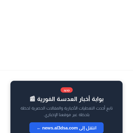
جديد
بوابة أخبار العدسة الفورية 📰
تابع أحدث التغطيات الأخبارية والمقالات الحصرية لحظة
بلحظة عبر موقعنا الإخباري.
انتقل إلى news.al3dsa.com ←