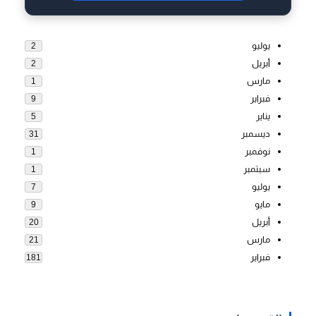
يوليو
2
أبريل
2
مارس
1
فبراير
9
يناير
5
ديسمبر
31
نوفمبر
1
سبتمبر
1
يوليو
7
مايو
9
أبريل
20
مارس
21
فبراير
181