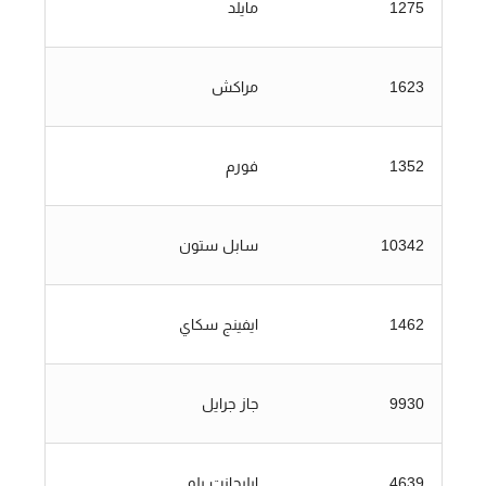
1275
مايلد
1623
مراكش
1352
فورم
10342
سابل ستون
1462
ايفينج سكاي
9930
جاز جرايل
4639
ايليجانت بلو