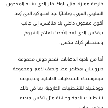
خارجية مميزة، مثل
بلوك فلر
الذي يشبه المعجون
التقليدي القوي، وداخليًا نجد
استوكو
، الذي يُعد
أقوى معجون داخلي بلا منافس، إلى جانب
برفكس
الذي يُعد الأحدث لعلاج الشروخ
باستخدام
كرك فكس
.
أما من ناحية الدهانات، تقدم جوتن مجموعة
ديروسان
بمظهر مط ونصف لامع، ومجموعة
فينموستك
للتشطيبات الداخلية، ومجموعة
جودشيلد
للتشطيبات الخارجية، بما في ذلك
تشطيبات ناعمة وخشنة مثل
تيكس ميديم
و
تكس فاين
.