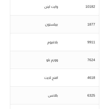
10182
وايت لينن
1877
بيبلستون
9911
بلاتنيوم
7624
وورم بلو
4618
افنج لايت
6325
بالانس