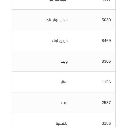
5030
سان بولز بلو
8469
جرين لبف
8306
ويت
1156
بيتالز
2587
بيت
3186
باشمينا