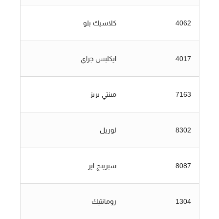
4062
كلاسيك بلو
4017
ايكلبس جراي
7163
مينتي بريز
8302
لوريل
8087
سبرينج اير
1304
رومانتيك