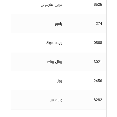
8525
جرين هارموني
274
بامبو
0568
وودسموك
3021
بيتال بينك
2456
روز
8282
وايت بير