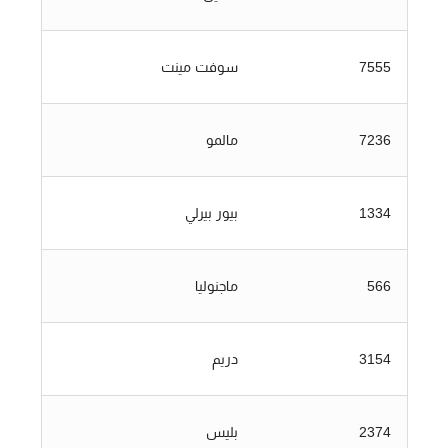
7555
سوفت مينت
7236
مالمو
1334
بيور بيرلي
566
ماجنوليا
3154
دريم
2374
بليس