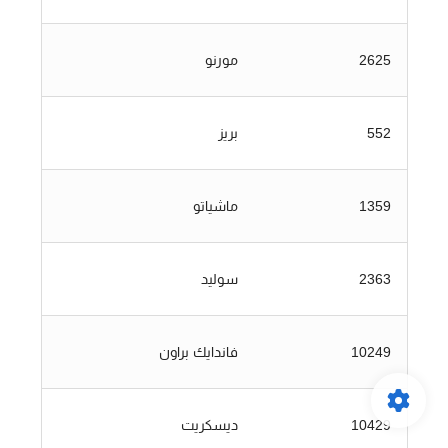
2625
مورنو
552
بريز
1359
ماشياتو
2363
سوليد
10249
فاندايك براون
10429
ديسكريت