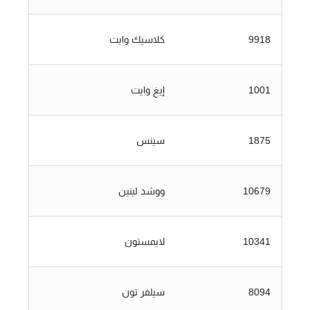
9918
كلاسيك وايت
1001
إيغ وايت
1875
سينس
10679
ووشد لينين
10341
لايمستون
8094
سيلفر تون