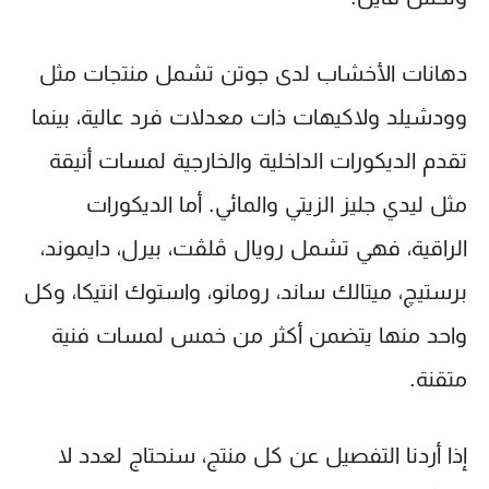
دهانات الأخشاب لدى جوتن تشمل منتجات مثل
وودشيلد
و
لاكيهات
ذات معدلات فرد عالية، بينما
تقدم الديكورات الداخلية والخارجية لمسات أنيقة
مثل
ليدي جليز
الزيتي والمائي. أما الديكورات
الراقية، فهي تشمل
رويال ڤلڤت
،
بيرل
،
دايموند
،
برستيچ
،
ميتالك ساند
،
رومانو
، و
استوك انتيكا
، وكل
واحد منها يتضمن أكثر من خمس لمسات فنية
متقنة.
إذا أردنا التفصيل عن كل منتج، سنحتاج لعدد لا