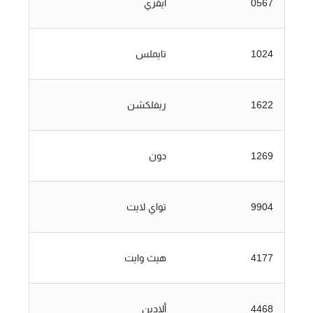
0567
أيفري
1024
تايملس
1622
ريفلكشن
1269
دون
9904
تواي لايت
4177
هيث وايت
4468
ألادين