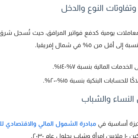
وتفاوتات النوع والدخل
في معاملات يومية كدفع فواتير المرافق، حيث تُسجل
شرق 
٥%
في
شمال إفريقيا
.
ى الخدمات المالية بنسبة
٧%-١٤%
.
.
١٥%-٢٠%
ركيزة أساسية في
مبادرة الشمول المالي والاقتصادي للنساء وا
ين
١٠ ملايين
امرأة وشاب بحلول عام ٢٠٣٠.