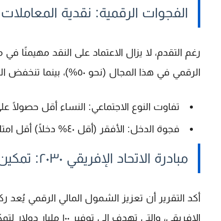
الفجوات الرقمية: نقدية المعاملات 
رغم التقدم، لا يزال الاعتماد على النقد مهيمنًا 
الرقمي في هذا المجال (نحو ٥٠%)، بينما تنخفض النسبة إلى أقل من
تفاوت النوع الاجتماعي: النساء أقل حصولًا عل
فجوة الدخل: الأفقر (أقل ٤٠% دخلًا) أقل امتلاكًا للحسابات البنكية بنسبة
مبادرة الاتحاد الإفريقي ٢٠٣٠: تمكين النساء والشباب
أكد التقرير أن تعزيز الشمول المالي الرقمي يُعد 
الإفريقي، والتي تهدف إلى توفير
١٠٠ مليار دولار
لتمك